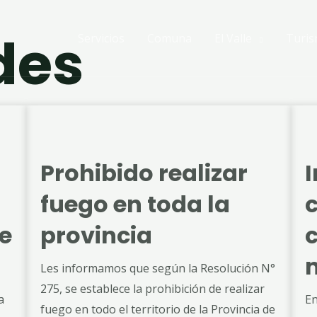
des
Servicios
Comuna
El Valle
Turi
Prohibido realizar
I
fuego en toda la
e
provincia
Les informamos que según la Resolución N°
275, se establece la prohibición de realizar
a
En
fuego en todo el territorio de la Provincia de