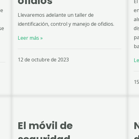
ofidios
El
de
en
Llevaremos adelante un taller de
al
identificación, control y manejo de ofidios.
se
di
pa
Leer más »
ba
12 de octubre de 2023
Le
15
El móvil de